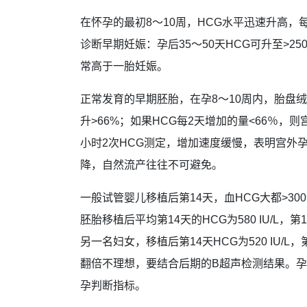
在怀孕的最初8～10周，HCG水平迅速升高，每
诊断早期妊娠：孕后35～50天HCG可升至>2500 
常高于一胎妊娠。
正常发育的早期胚胎，在孕8～10周内，胎盘绒
升>66%；如果HCG每2天增加的量<66％
小时2次HCG测定，增加速度缓慢，表明宫外
降，自然流产往往不可避免。
一般试管婴儿移植后第14天，血HCG大都>300
胚胎移植后平均第14天的HCG为580 IU/L，第16天
另一名妇女，移植后第14天HCG为520 IU/L，第1
翻倍不理想，要结合后期的B超声检测结果。
孕判断指标。