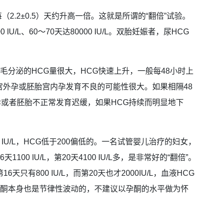
（2.2±0.5）天约升高一倍。这就是所谓的“翻倍”试验。
IU/L、60～70天达80000 IU/L。双胎妊娠者，尿HCG
毛分泌的HCG量很大，HCG快速上升，一般每48小时上
，则宫外孕或胚胎宫内孕发育不良的可能性很大。如果相隔48
孕或者胚胎不正常发育迟缓，如果HCG持续而明显地下
 IU/L，HCG低于200偏低的。一名试管婴儿治疗的妇女，
1100 IU/L，第20天4100 IU/L多，是非常好的“翻倍”。
6天只有800 IU/L，而第20天也才2000IU/L，血液HCG
孕酮本身也是节律性波动的，不建议以孕酮的水平做为怀