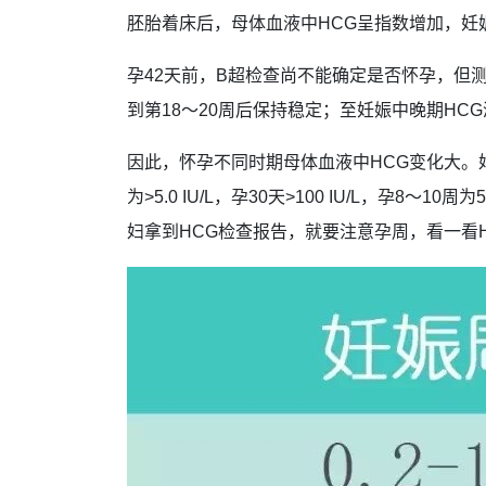
胚胎着床后，母体血液中HCG呈指数增加，妊
孕42天前，B超检查尚不能确定是否怀孕，但测
到第18～20周后保持稳定；至妊娠中晚期HC
因此，怀孕不同时期母体血液中HCG变化大。妇
为>5.0 IU/L，孕30天>100 IU/L，孕8～10周为50 
妇拿到HCG检查报告，就要注意孕周，看一看