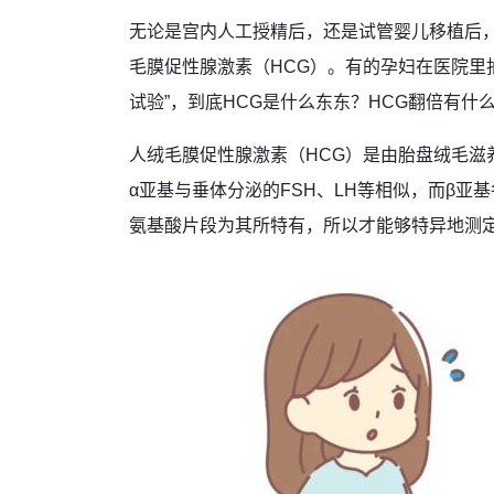
无论是宫内人工授精后，还是试管婴儿移植后
毛膜促性腺激素（HCG）。有的孕妇在医院里
试验”，到底HCG是什么东东？HCG翻倍有什
人绒毛膜促性腺激素（HCG）是由胎盘绒毛滋
α亚基与垂体分泌的FSH、LH等相似，而β亚基
氨基酸片段为其所特有，所以才能够特异地测定母