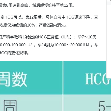
娠第8周达到高峰，然后缓慢维持至第12周。
定HCG可以。第12周后，母体血液中HCG迅速下降，直
G浓度仅为峰值的10%；产后2周内消失。
产科学教科书给出的HCG正常值（IU/L）：孕7～10天
000-100 000 IU/L，孕14周为10 000～20 000 IU/L。孕
HCG的变化规律。