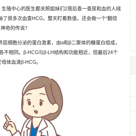
，生殖中心的医生都关照姐妹们2周后查一查尿和血的人绒
抽了很多次血查HCG，整天盯着数值，还会做一个“翻倍
么神奇的传说？
养层细胞分泌的蛋白激素，由α和β二聚体的糖蛋白组成，
各不相同。β-HCG与β-LH结构和功能相近，但最后24个
体血清β-HCG。