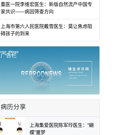
重医一院李维宏医生：新版自然流产中国专
家共识——病因筛查方向
上海市第六人民医院戴雪医生：莫让焦虑阻
碍孩子的到来
广告栏
病历分享
上海集爱医院陈军玲医生：“蝴
蝶”噩梦