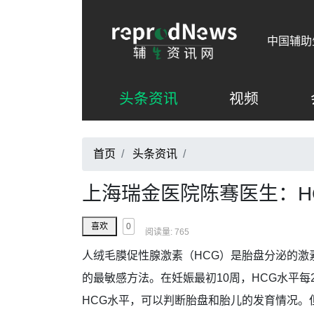
中国辅助
头条资讯
视频
首页
头条资讯
/
上海瑞金医院陈骞医生：H
0
喜欢
阅读量: 765
人绒毛膜促性腺激素（HCG）是胎盘分泌的激
的最敏感方法。在妊娠最初10周，HCG水平每2
HCG水平，可以判断胎盘和胎儿的发育情况。