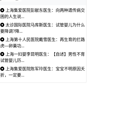
上海集爱医院彭献东医生：向两种遗传病交
困的人生说...
太诊国际医院马库斯医生：试管婴儿为什么
要降调?降...
上海第十人民医院戴雪医生：再生育的拦路
虎—卵巢功...
上海一妇婴李昆明医生：【自述】男性不育
试管婴儿历...
上海集爱医院陈军玲医生：宝宝不明原因夭
折，一定要...