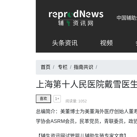
中国辅助
头条资讯
视频
首页
专栏
/
指南共识
/
上海第十人民医院戴雪医
1+
喜欢
阅读量: 1052
总编简介：美董博士为美董海外医疗创始人董寿伟
学协会ASRM会员，民革党员，青联委员，政
【辅生资讯网试管婴儿辅助生殖专家文章】