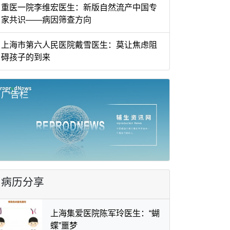
重医一院李维宏医生：新版自然流产中国专
家共识——病因筛查方向
上海市第六人民医院戴雪医生：莫让焦虑阻
碍孩子的到来
广告栏
病历分享
上海集爱医院陈军玲医生：“蝴
蝶”噩梦