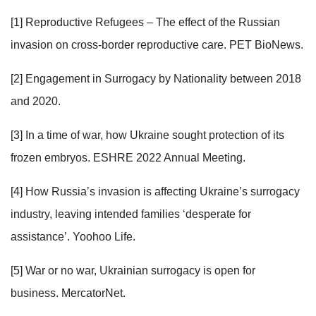
[1] Reproductive Refugees – The effect of the Russian
invasion on cross-border reproductive care. PET BioNews.
[2] Engagement in Surrogacy by Nationality between 2018
and 2020.
[3] In a time of war, how Ukraine sought protection of its
frozen embryos. ESHRE 2022 Annual Meeting.
[4] How Russia’s invasion is affecting Ukraine’s surrogacy
industry, leaving intended families ‘desperate for
assistance’. Yoohoo Life.
[5] War or no war, Ukrainian surrogacy is open for
business. MercatorNet.