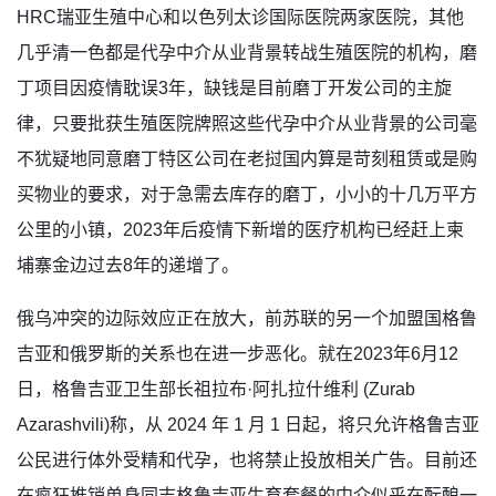
HRC瑞亚生殖中心和以色列太诊国际医院两家医院，其他
几乎清一色都是代孕中介从业背景转战生殖医院的机构，磨
丁项目因疫情耽误3年，缺钱是目前磨丁开发公司的主旋
律，只要批获生殖医院牌照这些代孕中介从业背景的公司毫
不犹疑地同意磨丁特区公司在老挝国内算是苛刻租赁或是购
买物业的要求，对于急需去库存的磨丁，小小的十几万平方
公里的小镇，2023年后疫情下新增的医疗机构已经赶上柬
埔寨金边过去8年的递增了。
俄乌冲突的边际效应正在放大，前苏联的另一个加盟国格鲁
吉亚和俄罗斯的关系也在进一步恶化。就在2023年6月12
日，格鲁吉亚卫生部长祖拉布·阿扎拉什维利 (Zurab
Azarashvili)称，从 2024 年 1 月 1 日起，将只允许格鲁吉亚
公民进行体外受精和代孕，也将禁止投放相关广告。目前还
在疯狂推销单身同志格鲁吉亚生育套餐的中介似乎在酝酿一