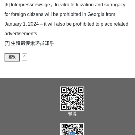
[6] Interpressnews.ge，In-vitro fertilization and surrogacy
for foreign citizens will be prohibited in Georgia from
January 1, 2024 – it will also be prohibited to place related
advertisements
[7] 生殖遗传素递员知乎
0
喜欢
微博