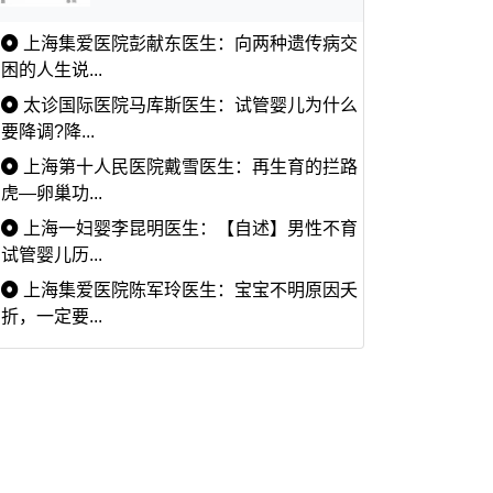
上海集爱医院彭献东医生：向两种遗传病交
困的人生说...
太诊国际医院马库斯医生：试管婴儿为什么
要降调?降...
上海第十人民医院戴雪医生：再生育的拦路
虎—卵巢功...
上海一妇婴李昆明医生：【自述】男性不育
试管婴儿历...
上海集爱医院陈军玲医生：宝宝不明原因夭
折，一定要...