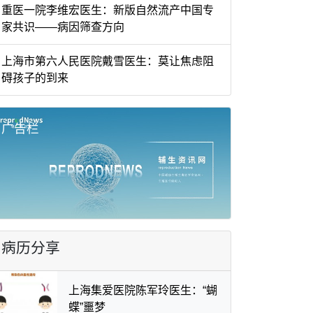
重医一院李维宏医生：新版自然流产中国专
家共识——病因筛查方向
上海市第六人民医院戴雪医生：莫让焦虑阻
碍孩子的到来
广告栏
病历分享
上海集爱医院陈军玲医生：“蝴
蝶”噩梦