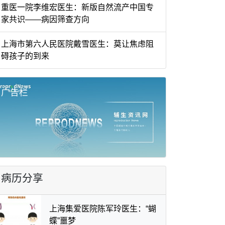
重医一院李维宏医生：新版自然流产中国专
家共识——病因筛查方向
上海市第六人民医院戴雪医生：莫让焦虑阻
碍孩子的到来
广告栏
病历分享
上海集爱医院陈军玲医生：“蝴
蝶”噩梦