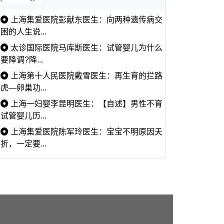
上海集爱医院彭献东医生：向两种遗传病交
困的人生说...
太诊国际医院马库斯医生：试管婴儿为什么
要降调?降...
上海第十人民医院戴雪医生：再生育的拦路
虎—卵巢功...
上海一妇婴李昆明医生：【自述】男性不育
试管婴儿历...
上海集爱医院陈军玲医生：宝宝不明原因夭
折，一定要...